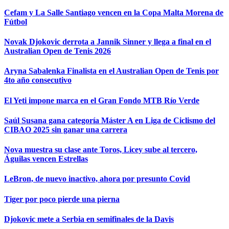
Cefam y La Salle Santiago vencen en la Copa Malta Morena de
Fútbol
Novak Djokovic derrota a Jannik Sinner y llega a final en el
Australian Open de Tenis 2026
Aryna Sabalenka Finalista en el Australian Open de Tenis por
4to año consecutivo
El Yeti impone marca en el Gran Fondo MTB Río Verde
Saúl Susana gana categoría Máster A en Liga de Ciclismo del
CIBAO 2025 sin ganar una carrera
Nova muestra su clase ante Toros, Licey sube al tercero,
Águilas vencen Estrellas
LeBron, de nuevo inactivo, ahora por presunto Covid
Tiger por poco pierde una pierna
Djokovic mete a Serbia en semifinales de la Davis