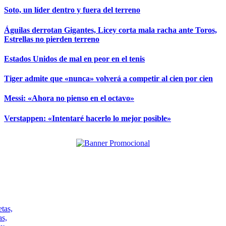
Soto, un líder dentro y fuera del terreno
Águilas derrotan Gigantes, Licey corta mala racha ante Toros,
Estrellas no pierden terreno
Estados Unidos de mal en peor en el tenis
Tiger admite que «nunca» volverá a competir al cien por cien
Messi: «Ahora no pienso en el octavo»
Verstappen: «Intentaré hacerlo lo mejor posible»