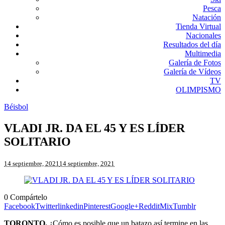
Pesca
Natación
Tienda Virtual
Nacionales
Resultados del día
Multimedia
Galería de Fotos
Galería de Vídeos
TV
OLIMPISMO
Béisbol
VLADI JR. DA EL 45 Y ES LÍDER
SOLITARIO
14 septiembre, 2021
14 septiembre, 2021
0
Compártelo
Facebook
Twitter
linkedin
Pinterest
Google+
Reddit
Mix
Tumblr
TORONTO.
¿Cómo es posible que un batazo así termine en las