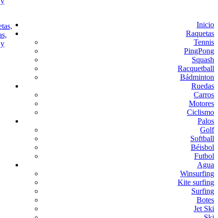
Inicio
Raquetas
Tennis
PingPong
Squash
Racquetball
Bádminton
Ruedas
Carros
Motores
Ciclismo
Palos
Golf
Softball
Béisbol
Futbol
Agua
Winsurfing
Kite surfing
Surfing
Botes
Jet Ski
Ski