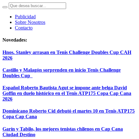
Publicidad
Sobre Nosotros
Contacto
Novedades:
Hnos. Stanley arrasan en Tenis Challenge Doubles Cup CAH
2026
Castillo y Malagón sorprenden en inicio Tenis Challenge
Doubles Cup
Español Roberto Bautista Agut se impone ante belga David
Goffin en duelo histórico en el Tenis ATP175 Copa Cap Cana
2026
Dominicano Roberto Cid debutó el martes 10 en Tenis ATP175
Copa Cap Cana
Garín y Tabilo, los mejores tenistas chilenos en Cap Cana
Ciudad Destino