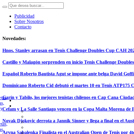
Publicidad
Sobre Nosotros
Contacto
Novedades:
Hnos. Stanley arrasan en Tenis Challenge Doubles Cup CAH 20
Castillo y Malagón sorprenden en inicio Tenis Challenge Doubl
Español Roberto Bautista Agut se impone ante belga David Goff
Dominicano Roberto Cid debutó el martes 10 en Tenis ATP175
Garín y Tabilo, los mejores tenistas chilenos en Cap Cana Ciuda
Cefam y La Salle Santiago vencen en la Copa Malta Morena de 
Novak Djokovic derrota a Jannik Sinner y llega a final en el Aus
Aryna Sabalenka Finalista en el Australian Open de Tenis por 4t