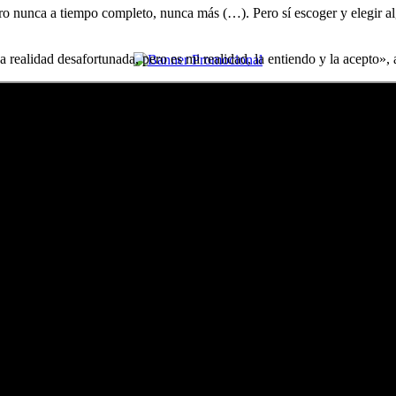
o nunca a tiempo completo, nunca más (…). Pero sí escoger y elegir algu
 realidad desafortunada, pero es mi realidad, la entiendo y la acepto», 