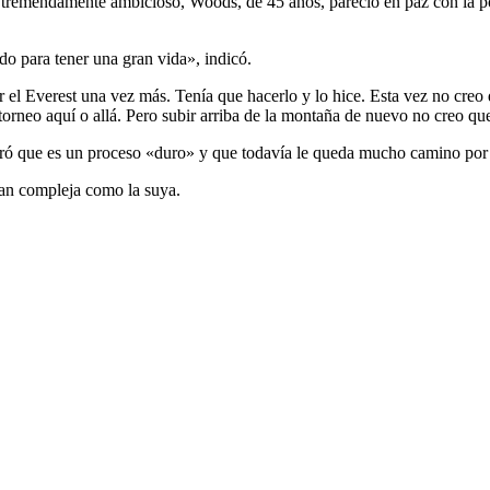
remendamente ambicioso, Woods, de 45 años, pareció en paz con la posi
o para tener una gran vida», indicó.
el Everest una vez más. Tenía que hacerlo y lo hice. Esta vez no creo q
n torneo aquí o allá. Pero subir arriba de la montaña de nuevo no creo qu
ró que es un proceso «duro» y que todavía le queda mucho camino por 
tan compleja como la suya.