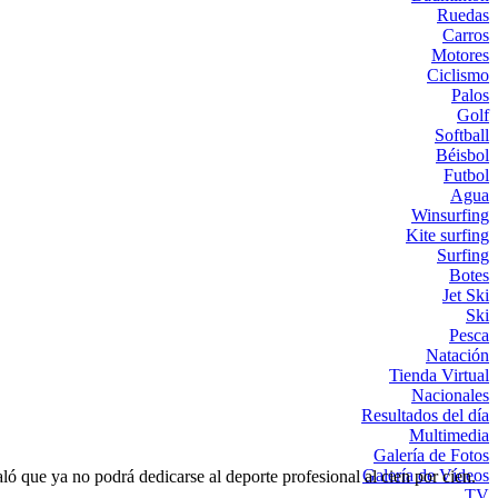
Ruedas
Carros
Motores
Ciclismo
Palos
Golf
Softball
Béisbol
Futbol
Agua
Winsurfing
Kite surfing
Surfing
Botes
Jet Ski
Ski
Pesca
Natación
Tienda Virtual
Nacionales
Resultados del día
Multimedia
Galería de Fotos
Galería de Vídeos
ló que ya no podrá dedicarse al deporte profesional al cien por cien.
TV