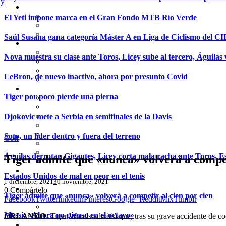
El Yeti impone marca en el Gran Fondo MTB Río Verde
Saúl Susana gana categoría Máster A en Liga de Ciclismo del C
Nova muestra su clase ante Toros, Licey sube al tercero, Águilas 
LeBron, de nuevo inactivo, ahora por presunto Covid
Tiger por poco pierde una pierna
Djokovic mete a Serbia en semifinales de la Davis
Soto, un líder dentro y fuera del terreno
Golf
Águilas derrotan Gigantes, Licey corta mala racha ante Toros, Es
Tiger admite que «nunca» volverá a compet
Estados Unidos de mal en peor en el tenis
1 diciembre, 2021
30 noviembre, 2021
0
Compártelo
Tiger admite que «nunca» volverá a competir al cien por cien
Facebook
Twitter
linkedin
Pinterest
Google+
Reddit
Mix
Tumblr
Messi: «Ahora no pienso en el octavo»
ORLANDO-
Tiger Woods admitió que, tras su grave accidente de coch