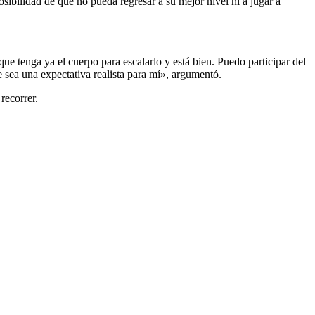
bilidad de que no pueda regresar a su mejor nivel ni a jugar a
ue tenga ya el cuerpo para escalarlo y está bien. Puedo participar del
e sea una expectativa realista para mí», argumentó.
recorrer.