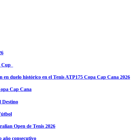
26
es Cup
in en duelo histórico en el Tenis ATP175 Copa Cap Cana 2026
 Copa Cap Cana
d Destino
Fútbol
tralian Open de Tenis 2026
o año consecutivo