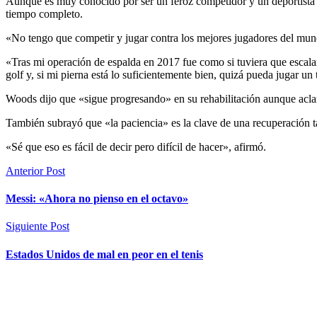
Aunque es muy conocido por ser un feroz competidor y un deportista t
tiempo completo.
«No tengo que competir y jugar contra los mejores jugadores del mund
«Tras mi operación de espalda en 2017 fue como si tuviera que escalar 
golf y, si mi pierna está lo suficientemente bien, quizá pueda jugar u
Woods dijo que «sigue progresando» en su rehabilitación aunque acla
También subrayó que «la paciencia» es la clave de una recuperación 
«Sé que eso es fácil de decir pero difícil de hacer», afirmó.
Anterior Post
Messi: «Ahora no pienso en el octavo»
Siguiente Post
Estados Unidos de mal en peor en el tenis