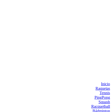
Inicio
Raquetas
Tennis
PingPong
Squash
Racquetball
Bádminton