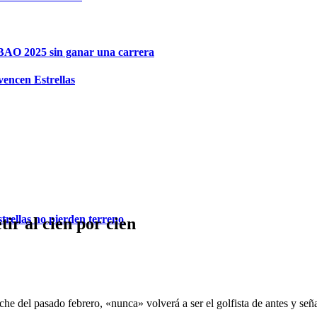
IBAO 2025 sin ganar una carrera
vencen Estrellas
trellas no pierden terreno
ir al cien por cien
e del pasado febrero, «nunca» volverá a ser el golfista de antes y seña