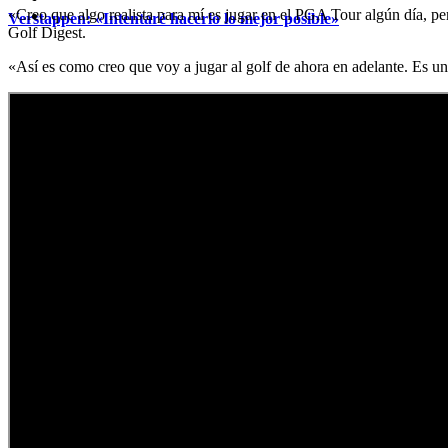
«Creo que algo realista para mí es jugar en el PGA Tour algún día, per
Verstappen: «Intentaré hacerlo lo mejor posible»
Golf Digest.
«Así es como creo que voy a jugar al golf de ahora en adelante. Es una