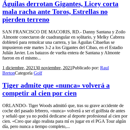
Águilas derrotan Gigantes, Licey corta
mala racha ante Toros, Estrellas no
pierden terreno
SAN FRANCISCO DE MACORIS, RD.- Danny Santana y Zoilo
Almonte conectaron de cuadrangular en solitario, y Melky Cabrera
dobleteó para remolcar una carrera, y las Águilas Cibaeñas se
impusieron este martes 3-2 a los Gigantes del Cibao, en el Estadio
Julián Javier. Los batazos de vuelta entera de Santana y Almonte
fueron en el mismo...
1 diciembre, 2021
30 noviembre, 2021
Publicado por:
Raul
Breton
Categoría
Golf
Tiger admite que «nunca» volverá a
competir al cien por cien
ORLANDO- Tiger Woods admitió que, tras su grave accidente de
coche del pasado febrero, «nunca» volverá a ser el golfista de antes
y señaló que ya no podrá dedicarse al deporte profesional al cien por
cien. «Creo que algo realista para mí es jugar en el PGA Tour algún
día, pero nunca a tiempo completo,...