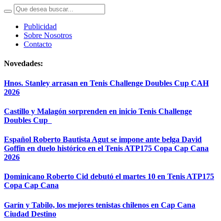
Publicidad
Sobre Nosotros
Contacto
Novedades:
Hnos. Stanley arrasan en Tenis Challenge Doubles Cup CAH
2026
Castillo y Malagón sorprenden en inicio Tenis Challenge
Doubles Cup
Español Roberto Bautista Agut se impone ante belga David
Goffin en duelo histórico en el Tenis ATP175 Copa Cap Cana
2026
Dominicano Roberto Cid debutó el martes 10 en Tenis ATP175
Copa Cap Cana
Garín y Tabilo, los mejores tenistas chilenos en Cap Cana
Ciudad Destino