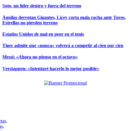
Soto, un líder dentro y fuera del terreno
Águilas derrotan Gigantes, Licey corta mala racha ante Toros,
Estrellas no pierden terreno
Estados Unidos de mal en peor en el tenis
Tiger admite que «nunca» volverá a competir al cien por cien
Messi: «Ahora no pienso en el octavo»
Verstappen: «Intentaré hacerlo lo mejor posible»