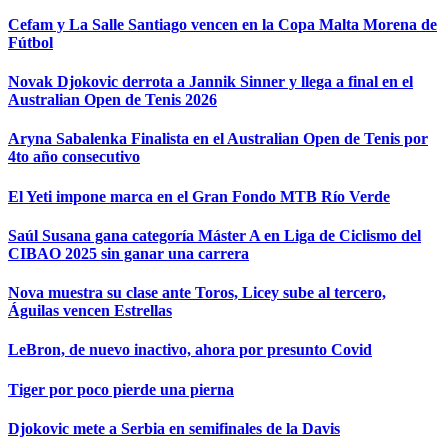
Cefam y La Salle Santiago vencen en la Copa Malta Morena de
Fútbol
Novak Djokovic derrota a Jannik Sinner y llega a final en el
Australian Open de Tenis 2026
Aryna Sabalenka Finalista en el Australian Open de Tenis por
4to año consecutivo
El Yeti impone marca en el Gran Fondo MTB Río Verde
Saúl Susana gana categoría Máster A en Liga de Ciclismo del
CIBAO 2025 sin ganar una carrera
Nova muestra su clase ante Toros, Licey sube al tercero,
Águilas vencen Estrellas
LeBron, de nuevo inactivo, ahora por presunto Covid
Tiger por poco pierde una pierna
Djokovic mete a Serbia en semifinales de la Davis