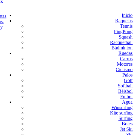
Inicio
Raquetas
Tennis
PingPong
Squash
Racquetball
Bádminton
Ruedas
Carros
Motores
Ciclismo
Palos
Golf
Softball
Béisbol
Futbol
Agua
Winsurfing
Kite surfing
Surfing
Botes
Jet Ski
Ski