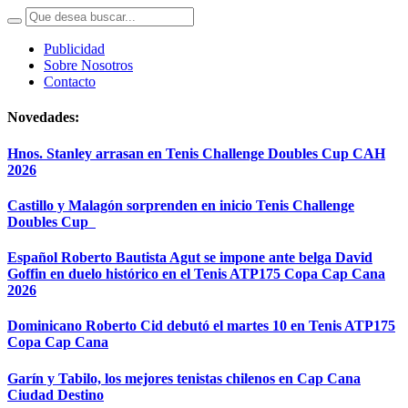
Publicidad
Sobre Nosotros
Contacto
Novedades:
Hnos. Stanley arrasan en Tenis Challenge Doubles Cup CAH
2026
Castillo y Malagón sorprenden en inicio Tenis Challenge
Doubles Cup
Español Roberto Bautista Agut se impone ante belga David
Goffin en duelo histórico en el Tenis ATP175 Copa Cap Cana
2026
Dominicano Roberto Cid debutó el martes 10 en Tenis ATP175
Copa Cap Cana
Garín y Tabilo, los mejores tenistas chilenos en Cap Cana
Ciudad Destino