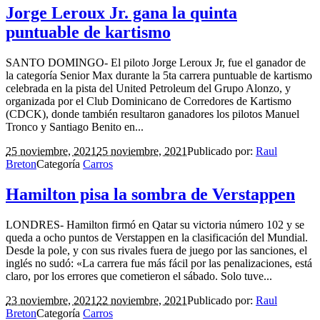
Jorge Leroux Jr. gana la quinta
puntuable de kartismo
SANTO DOMINGO- El piloto Jorge Leroux Jr, fue el ganador de
la categoría Senior Max durante la 5ta carrera puntuable de kartismo
celebrada en la pista del United Petroleum del Grupo Alonzo, y
organizada por el Club Dominicano de Corredores de Kartismo
(CDCK), donde también resultaron ganadores los pilotos Manuel
Tronco y Santiago Benito en...
25 noviembre, 2021
25 noviembre, 2021
Publicado por:
Raul
Breton
Categoría
Carros
Hamilton pisa la sombra de Verstappen
LONDRES- Hamilton firmó en Qatar su victoria número 102 y se
queda a ocho puntos de Verstappen en la clasificación del Mundial.
Desde la pole, y con sus rivales fuera de juego por las sanciones, el
inglés no sudó: «La carrera fue más fácil por las penalizaciones, está
claro, por los errores que cometieron el sábado. Solo tuve...
23 noviembre, 2021
22 noviembre, 2021
Publicado por:
Raul
Breton
Categoría
Carros