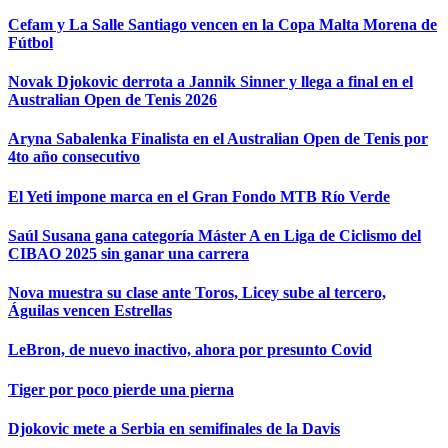
Cefam y La Salle Santiago vencen en la Copa Malta Morena de
Fútbol
Novak Djokovic derrota a Jannik Sinner y llega a final en el
Australian Open de Tenis 2026
Aryna Sabalenka Finalista en el Australian Open de Tenis por
4to año consecutivo
El Yeti impone marca en el Gran Fondo MTB Río Verde
Saúl Susana gana categoría Máster A en Liga de Ciclismo del
CIBAO 2025 sin ganar una carrera
Nova muestra su clase ante Toros, Licey sube al tercero,
Águilas vencen Estrellas
LeBron, de nuevo inactivo, ahora por presunto Covid
Tiger por poco pierde una pierna
Djokovic mete a Serbia en semifinales de la Davis