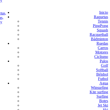
Inicio
Raquetas
Tennis
PingPong
Squash
Racquetball
Bádminton
Ruedas
Carros
Motores
Ciclismo
Palos
Golf
Softball
Béisbol
Futbol
Agua
Winsurfing
Kite surfing
Surfing
Botes
Jet Ski
Ski