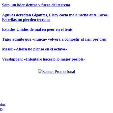
Soto, un líder dentro y fuera del terreno
Águilas derrotan Gigantes, Licey corta mala racha ante Toros,
Estrellas no pierden terreno
Estados Unidos de mal en peor en el tenis
Tiger admite que «nunca» volverá a competir al cien por cien
Messi: «Ahora no pienso en el octavo»
Verstappen: «Intentaré hacerlo lo mejor posible»