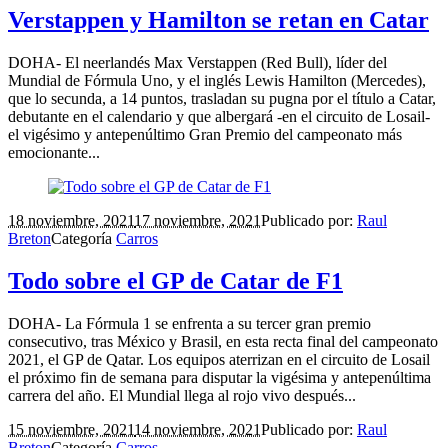
Verstappen y Hamilton se retan en Catar
DOHA- El neerlandés Max Verstappen (Red Bull), líder del
Mundial de Fórmula Uno, y el inglés Lewis Hamilton (Mercedes),
que lo secunda, a 14 puntos, trasladan su pugna por el título a Catar,
debutante en el calendario y que albergará -en el circuito de Losail-
el vigésimo y antepenúltimo Gran Premio del campeonato más
emocionante...
18 noviembre, 2021
17 noviembre, 2021
Publicado por:
Raul
Breton
Categoría
Carros
Todo sobre el GP de Catar de F1
DOHA- La Fórmula 1 se enfrenta a su tercer gran premio
consecutivo, tras México y Brasil, en esta recta final del campeonato
2021, el GP de Qatar. Los equipos aterrizan en el circuito de Losail
el próximo fin de semana para disputar la vigésima y antepenúltima
carrera del año. El Mundial llega al rojo vivo después...
15 noviembre, 2021
14 noviembre, 2021
Publicado por:
Raul
Breton
Categoría
Carros