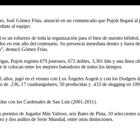
es, José Gómez Frías, anunció en un comunicado que Pujols llegará al p
diato al equipo.
al es un esfuerzo de toda la organización para el bien de nuestro béisbol
s en este año del centenario. Su presencia inmediata dentro y fuera de
o”, destacó Gómez Frías.
igas, Pujols registra 679 jonrones, 672 dobles, 3,301 hits y una línea o
 le colocan entre los mejores bateadores de todos los tiempos.
e 41 años, jugó en el verano con Los Ángeles Angels y con los Dodgers 
 de .236, 17 cuadrangulares, 50 producidas y .433 de slugging en 109
adas con los Cardenales de San Luis (2001-2011).
es premios de Jugador Más Valioso, seis Bates de Plata, 10 selecciones 
o y dos anillos de Serie Mundial, entre otras distinciones.