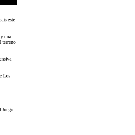
aís este
, y una
l terreno
fensiva
de Los
al Juego