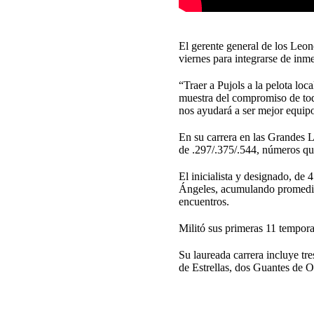
El gerente general de los Leon
viernes para integrarse de inme
“Traer a Pujols a la pelota loc
muestra del compromiso de todo
nos ayudará a ser mejor equip
En su carrera en las Grandes L
de .297/.375/.544, números que
El inicialista y designado, d
Ángeles, acumulando promedio
encuentros.
Militó sus primeras 11 tempor
Su laureada carrera incluye tr
de Estrellas, dos Guantes de Or