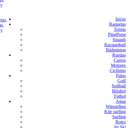
Inicio
Raquetas
Tennis
PingPong
Squash
Racquetball
Bádminton
Ruedas
Carros
Motores
Ciclismo
Palos
Golf
Softball
Béisbol
Futbol
Agua
Winsurfing
Kite surfing
Surfing
Botes
Jet Ski