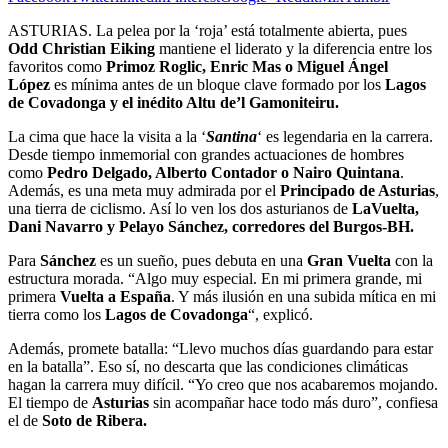
ASTURIAS. La pelea por la ‘roja’ está totalmente abierta, pues
Odd Christian Eiking
mantiene el liderato y la diferencia entre los
favoritos como
Primoz Roglic, Enric Mas o Miguel Ángel
López
es mínima antes de un bloque clave formado por los
Lagos
de Covadonga y el inédito Altu de’l Gamoniteiru.
La cima que hace la visita a la ‘
Santina
‘ es legendaria en la carrera.
Desde tiempo inmemorial con grandes actuaciones de hombres
como
Pedro Delgado, Alberto Contador o Nairo Quintana
.
Además, es una meta muy admirada por el
Principado de Asturias
,
una tierra de ciclismo. Así lo ven los dos asturianos de
LaVuelta,
Dani Navarro y Pelayo Sánchez, corredores del Burgos-BH.
Para
Sánchez
es un sueño, pues debuta en una
Gran Vuelta
con la
estructura morada. “Algo muy especial. En mi primera grande, mi
primera
Vuelta a España
. Y más ilusión en una subida mítica en mi
tierra como los
Lagos de Covadonga
“, explicó.
Además, promete batalla: “Llevo muchos días guardando para estar
en la batalla”. Eso sí, no descarta que las condiciones climáticas
hagan la carrera muy difícil. “Yo creo que nos acabaremos mojando.
El tiempo de
Asturias
sin acompañar hace todo más duro”, confiesa
el de
Soto de Ribera.