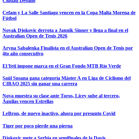
Ciudad Destino
Cefam y La Salle Santiago vencen en la Copa Malta Morena de
Fútbol
Novak Djokovic derrota a Jannik Sinner y llega a final en el
Australian Open de Tenis 2026
Aryna Sabalenka Finalista en el Australian Open de Tenis por
4to año consecutivo
El Yeti impone marca en el Gran Fondo MTB Río Verde
Saúl Susana gana categoría Máster A en Liga de Ciclismo del
CIBAO 2025 sin ganar una carrera
Nova muestra su clase ante Toros, Licey sube al tercero,
Águilas vencen Estrellas
LeBron, de nuevo inactivo, ahora por presunto Covid
Tiger por poco pierde una pierna
Djokovic mete a Serbia en semifinales de la Davis