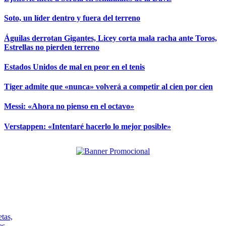
Soto, un líder dentro y fuera del terreno
Águilas derrotan Gigantes, Licey corta mala racha ante Toros,
Estrellas no pierden terreno
Estados Unidos de mal en peor en el tenis
Tiger admite que «nunca» volverá a competir al cien por cien
Messi: «Ahora no pienso en el octavo»
Verstappen: «Intentaré hacerlo lo mejor posible»