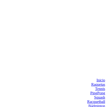
Inicio
Raquetas
Tennis
PingPong
Squash
Racquetball
Bádminton