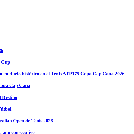
26
es Cup
in en duelo histórico en el Tenis ATP175 Copa Cap Cana 2026
 Copa Cap Cana
d Destino
Fútbol
tralian Open de Tenis 2026
o año consecutivo