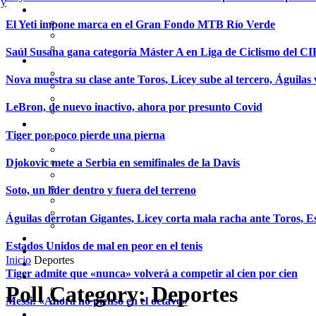
El Yeti impone marca en el Gran Fondo MTB Río Verde
Saúl Susana gana categoría Máster A en Liga de Ciclismo del C
Nova muestra su clase ante Toros, Licey sube al tercero, Águilas 
LeBron, de nuevo inactivo, ahora por presunto Covid
Tiger por poco pierde una pierna
Djokovic mete a Serbia en semifinales de la Davis
Soto, un líder dentro y fuera del terreno
Águilas derrotan Gigantes, Licey corta mala racha ante Toros, Es
Estados Unidos de mal en peor en el tenis
Inicio
Deportes
Tiger admite que «nunca» volverá a competir al cien por cien
Poll Category:
Deportes
Messi: «Ahora no pienso en el octavo»