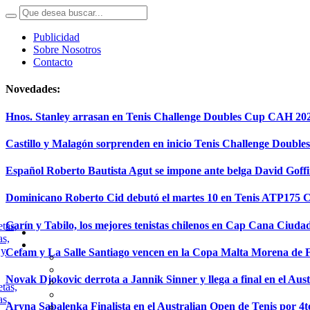
Publicidad
Sobre Nosotros
Contacto
Novedades:
Hnos. Stanley arrasan en Tenis Challenge Doubles Cup CAH 20
Castillo y Malagón sorprenden en inicio Tenis Challenge Doubl
Español Roberto Bautista Agut se impone ante belga David Goff
Dominicano Roberto Cid debutó el martes 10 en Tenis ATP175
Garín y Tabilo, los mejores tenistas chilenos en Cap Cana Ciuda
Cefam y La Salle Santiago vencen en la Copa Malta Morena de 
Novak Djokovic derrota a Jannik Sinner y llega a final en el Aus
Aryna Sabalenka Finalista en el Australian Open de Tenis por 4t