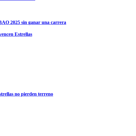
IBAO 2025 sin ganar una carrera
vencen Estrellas
trellas no pierden terreno