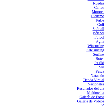
Ruedas
Carros
Motores
Ciclismo
Palos
Golf
Softball
Béisbol
Futbol
Agua
Winsurfing
Kite surfing
Surfing
Botes
Jet Ski
Ski
Pesca
Natación
Tienda Virtual
Nacionales
Resultados del día
Multimedia
Galería de Fotos
Galería de Vídeos
TV