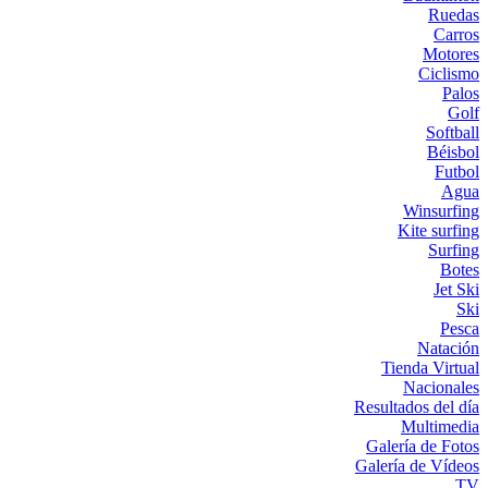
Ruedas
Carros
Motores
Ciclismo
Palos
Golf
Softball
Béisbol
Futbol
Agua
Winsurfing
Kite surfing
Surfing
Botes
Jet Ski
Ski
Pesca
Natación
Tienda Virtual
Nacionales
Resultados del día
Multimedia
Galería de Fotos
Galería de Vídeos
TV