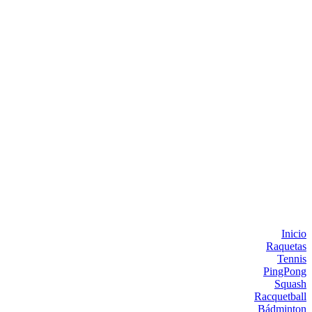
Inicio
Raquetas
Tennis
PingPong
Squash
Racquetball
Bádminton