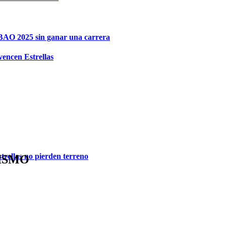
IBAO 2025 sin ganar una carrera
vencen Estrellas
trellas no pierden terreno
LISMO