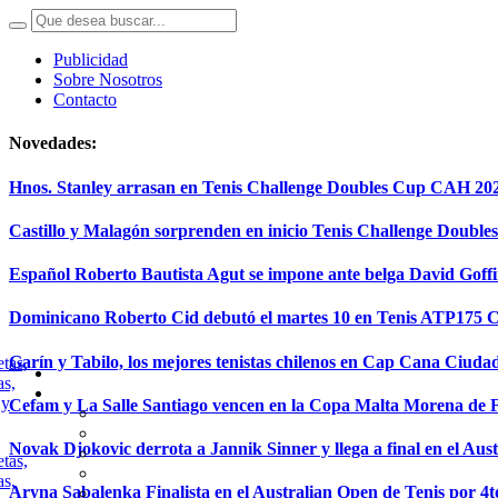
Publicidad
Sobre Nosotros
Contacto
Novedades:
Hnos. Stanley arrasan en Tenis Challenge Doubles Cup CAH 20
Castillo y Malagón sorprenden en inicio Tenis Challenge Doubl
Español Roberto Bautista Agut se impone ante belga David Goff
Dominicano Roberto Cid debutó el martes 10 en Tenis ATP175
Garín y Tabilo, los mejores tenistas chilenos en Cap Cana Ciuda
Cefam y La Salle Santiago vencen en la Copa Malta Morena de 
Novak Djokovic derrota a Jannik Sinner y llega a final en el Aus
Aryna Sabalenka Finalista en el Australian Open de Tenis por 4t