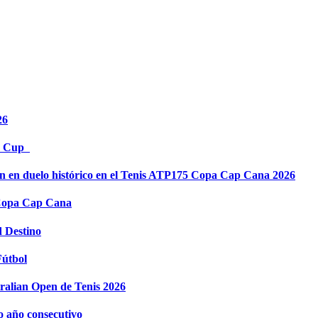
26
es Cup
in en duelo histórico en el Tenis ATP175 Copa Cap Cana 2026
 Copa Cap Cana
d Destino
Fútbol
tralian Open de Tenis 2026
o año consecutivo