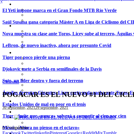
El Yeti impone marca en el Gran Fondo MTB Río Verde
Saúl Susana gana categoría Máster A en Liga de Ciclismo del C
Nova muestra su clase ante Toros, Licey sube al tercero, Águilas 
LeBron, de nuevo inactivo, ahora por presunto Covid
Tiger por poco pierde una pierna
Djokovic mete a Serbia en semifinales de la Davis
Soto, un líder dentro y fuera del terreno
Ciclismo
Águilas derrotan Gigantes, Licey corta mala racha ante Toros, Es
POGACAR ES EL NUEVO #1 DEL CIC
Estados Unidos de mal en peor en el tenis
30 septiembre, 2021
29 septiembre, 2021
Tiger admite que «nunca» volverá a competir al cien por cien
0
Compártelo
Messi: «Ahora no pienso en el octavo»
Facebook
Twitter
linkedin
Pinterest
Google+
Reddit
Mix
Tumblr