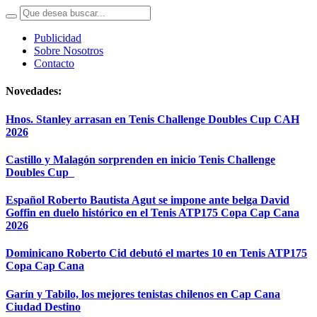
Publicidad
Sobre Nosotros
Contacto
Novedades:
Hnos. Stanley arrasan en Tenis Challenge Doubles Cup CAH
2026
Castillo y Malagón sorprenden en inicio Tenis Challenge
Doubles Cup
Español Roberto Bautista Agut se impone ante belga David
Goffin en duelo histórico en el Tenis ATP175 Copa Cap Cana
2026
Dominicano Roberto Cid debutó el martes 10 en Tenis ATP175
Copa Cap Cana
Garín y Tabilo, los mejores tenistas chilenos en Cap Cana
Ciudad Destino