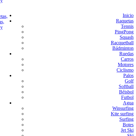
Inicio
Raquetas
Tennis
PingPong
Squash
Racquetball
Bádminton
Ruedas
Carros
Motores
Ciclismo
Palos
Golf
Softball
Béisbol
Futbol
Agua
Winsurfing
Kite surfing
Surfing
Botes
Jet Ski
Ski