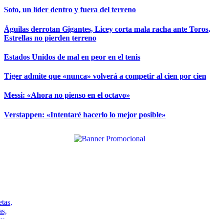
Soto, un líder dentro y fuera del terreno
Águilas derrotan Gigantes, Licey corta mala racha ante Toros,
Estrellas no pierden terreno
Estados Unidos de mal en peor en el tenis
Tiger admite que «nunca» volverá a competir al cien por cien
Messi: «Ahora no pienso en el octavo»
Verstappen: «Intentaré hacerlo lo mejor posible»