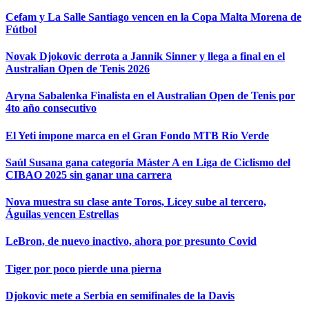
Cefam y La Salle Santiago vencen en la Copa Malta Morena de
Fútbol
Novak Djokovic derrota a Jannik Sinner y llega a final en el
Australian Open de Tenis 2026
Aryna Sabalenka Finalista en el Australian Open de Tenis por
4to año consecutivo
El Yeti impone marca en el Gran Fondo MTB Río Verde
Saúl Susana gana categoría Máster A en Liga de Ciclismo del
CIBAO 2025 sin ganar una carrera
Nova muestra su clase ante Toros, Licey sube al tercero,
Águilas vencen Estrellas
LeBron, de nuevo inactivo, ahora por presunto Covid
Tiger por poco pierde una pierna
Djokovic mete a Serbia en semifinales de la Davis