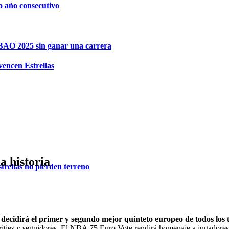
o año consecutivo
IBAO 2025 sin ganar una carrera
vencen Estrellas
a historia
trellas no pierden terreno
cidirá el primer y segundo mejor quinteto europeo de todos los ti
elebrities y seguidores. El NBA 75 Euro Vote rendirá homenaje a jugador