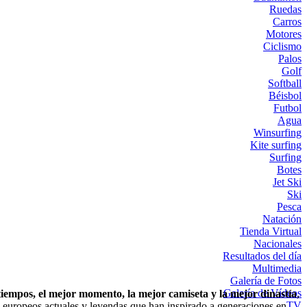
Ruedas
Carros
Motores
Ciclismo
Palos
Golf
Softball
Béisbol
Futbol
Agua
Winsurfing
Kite surfing
Surfing
Botes
Jet Ski
Ski
Pesca
Natación
Tienda Virtual
Nacionales
Resultados del día
Multimedia
Galería de Fotos
Galería de Vídeos
empos, el mejor momento, la mejor camiseta y la mejor dinastía
,
TV
es europeos actuales y leyendas que han inspirado a generaciones en