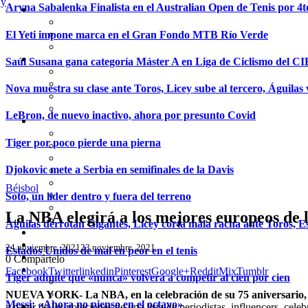
Aryna Sabalenka Finalista en el Australian Open de Tenis por 4t
El Yeti impone marca en el Gran Fondo MTB Río Verde
Saúl Susana gana categoría Máster A en Liga de Ciclismo del C
Nova muestra su clase ante Toros, Licey sube al tercero, Águilas 
LeBron, de nuevo inactivo, ahora por presunto Covid
Tiger por poco pierde una pierna
Djokovic mete a Serbia en semifinales de la Davis
Béisbol
Soto, un líder dentro y fuera del terreno
La NBA elegirá a los mejores europeos de l
Águilas derrotan Gigantes, Licey corta mala racha ante Toros, Es
24 noviembre, 2021
23 noviembre, 2021
Estados Unidos de mal en peor en el tenis
0
Compártelo
Facebook
Twitter
linkedin
Pinterest
Google+
Reddit
Mix
Tumblr
Tiger admite que «nunca» volverá a competir al cien por cien
NUEVA YORK- La NBA, en la celebración de su 75 aniversario, de
Messi: «Ahora no pienso en el octavo»
a partir de las votaciones de una lista de periodistas, influencers, c