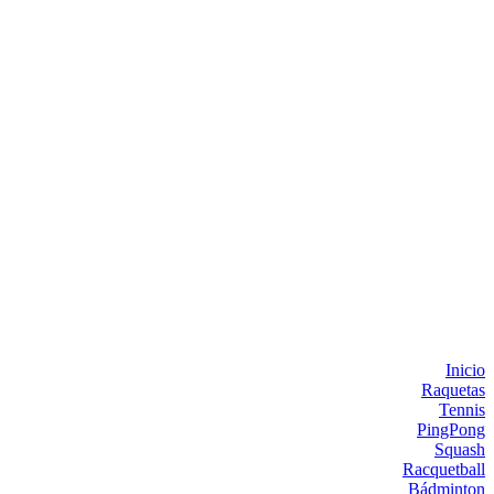
Inicio
Raquetas
Tennis
PingPong
Squash
Racquetball
Bádminton