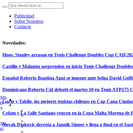
Publicidad
Sobre Nosotros
Contacto
Novedades:
Hnos. Stanley arrasan en Tenis Challenge Doubles Cup CAH 20
Castillo y Malagón sorprenden en inicio Tenis Challenge Doubl
Español Roberto Bautista Agut se impone ante belga David Goff
Dominicano Roberto Cid debutó el martes 10 en Tenis ATP175
Garín y Tabilo, los mejores tenistas chilenos en Cap Cana Ciuda
Cefam y La Salle Santiago vencen en la Copa Malta Morena de 
Novak Djokovic derrota a Jannik Sinner y llega a final en el Aus