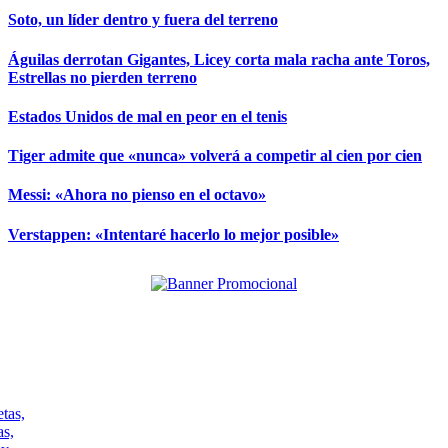
Soto, un líder dentro y fuera del terreno
Águilas derrotan Gigantes, Licey corta mala racha ante Toros,
Estrellas no pierden terreno
Estados Unidos de mal en peor en el tenis
Tiger admite que «nunca» volverá a competir al cien por cien
Messi: «Ahora no pienso en el octavo»
Verstappen: «Intentaré hacerlo lo mejor posible»