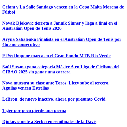
Cefam y La Salle Santiago vencen en la Copa Malta Morena de
Fútbol
Novak Djokovic derrota a Jannik Sinner y llega a final en el
Australian Open de Tenis 2026
Aryna Sabalenka Finalista en el Australian Open de Tenis por
4to año consecutivo
El Yeti impone marca en el Gran Fondo MTB Río Verde
Saúl Susana gana categoría Máster A en Liga de Ciclismo del
CIBAO 2025 sin ganar una carrera
Nova muestra su clase ante Toros, Licey sube al tercero,
Águilas vencen Estrellas
LeBron, de nuevo inactivo, ahora por presunto Covid
Tiger por poco pierde una pierna
Djokovic mete a Serbia en semifinales de la Davis