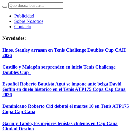
Publicidad
Sobre Nosotros
Contacto
Novedades:
Hnos. Stanley arrasan en Tenis Challenge Doubles Cup CAH
2026
Castillo y Malagón sorprenden en inicio Tenis Challenge
Doubles Cup
Español Roberto Bautista Agut se impone ante belga David
Goffin en duelo histórico en el Tenis ATP175 Copa Cap Cana
2026
Dominicano Roberto Cid debutó el martes 10 en Tenis ATP175
Copa Cap Cana
Garín y Tabilo, los mejores tenistas chilenos en Cap Cana
Ciudad Destino