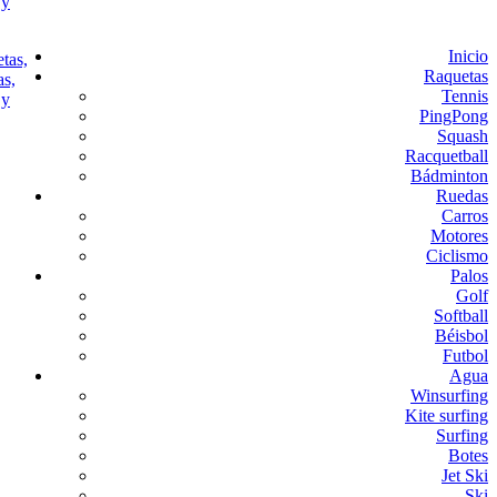
Inicio
Raquetas
Tennis
PingPong
Squash
Racquetball
Bádminton
Ruedas
Carros
Motores
Ciclismo
Palos
Golf
Softball
Béisbol
Futbol
Agua
Winsurfing
Kite surfing
Surfing
Botes
Jet Ski
Ski