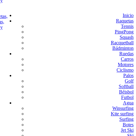
Inicio
Raquetas
Tennis
PingPong
Squash
Racquetball
Bádminton
Ruedas
Carros
Motores
Ciclismo
Palos
Golf
Softball
Béisbol
Futbol
Agua
Winsurfing
Kite surfing
Surfing
Botes
Jet Ski
Ski