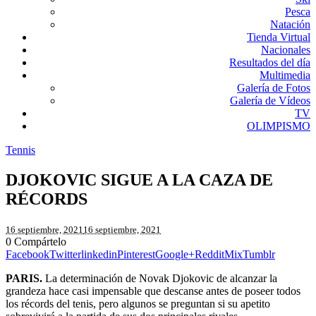
Pesca
Natación
Tienda Virtual
Nacionales
Resultados del día
Multimedia
Galería de Fotos
Galería de Vídeos
TV
OLIMPISMO
Tennis
DJOKOVIC SIGUE A LA CAZA DE
RÉCORDS
16 septiembre, 2021
16 septiembre, 2021
0
Compártelo
Facebook
Twitter
linkedin
Pinterest
Google+
Reddit
Mix
Tumblr
PARIS.
La determinación de Novak Djokovic de alcanzar la
grandeza hace casi impensable que descanse antes de poseer todos
los récords del tenis, pero algunos se preguntan si su apetito