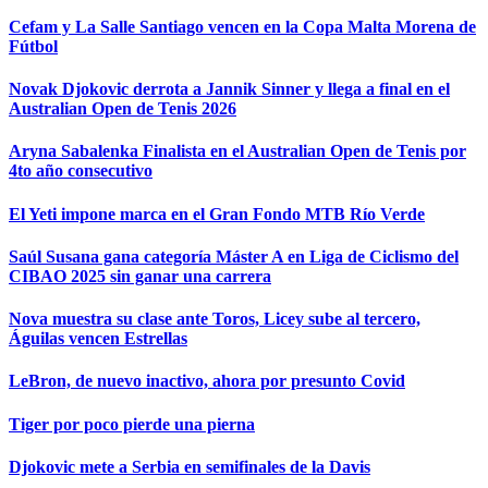
Cefam y La Salle Santiago vencen en la Copa Malta Morena de
Fútbol
Novak Djokovic derrota a Jannik Sinner y llega a final en el
Australian Open de Tenis 2026
Aryna Sabalenka Finalista en el Australian Open de Tenis por
4to año consecutivo
El Yeti impone marca en el Gran Fondo MTB Río Verde
Saúl Susana gana categoría Máster A en Liga de Ciclismo del
CIBAO 2025 sin ganar una carrera
Nova muestra su clase ante Toros, Licey sube al tercero,
Águilas vencen Estrellas
LeBron, de nuevo inactivo, ahora por presunto Covid
Tiger por poco pierde una pierna
Djokovic mete a Serbia en semifinales de la Davis