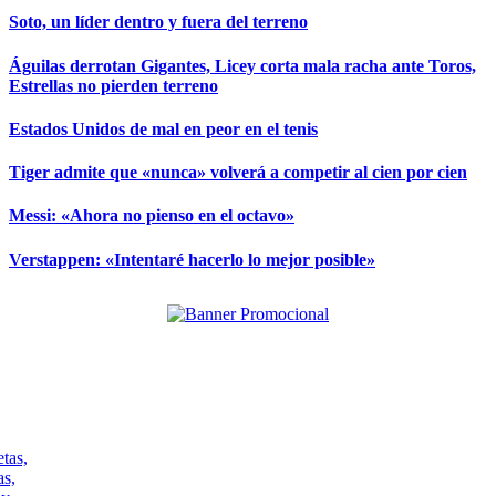
Soto, un líder dentro y fuera del terreno
Águilas derrotan Gigantes, Licey corta mala racha ante Toros,
Estrellas no pierden terreno
Estados Unidos de mal en peor en el tenis
Tiger admite que «nunca» volverá a competir al cien por cien
Messi: «Ahora no pienso en el octavo»
Verstappen: «Intentaré hacerlo lo mejor posible»