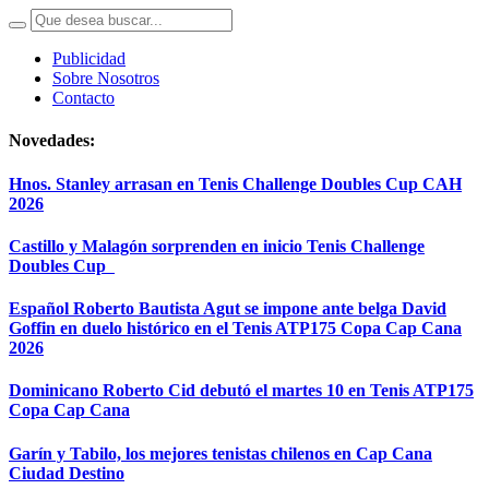
Publicidad
Sobre Nosotros
Contacto
Novedades:
Hnos. Stanley arrasan en Tenis Challenge Doubles Cup CAH
2026
Castillo y Malagón sorprenden en inicio Tenis Challenge
Doubles Cup
Español Roberto Bautista Agut se impone ante belga David
Goffin en duelo histórico en el Tenis ATP175 Copa Cap Cana
2026
Dominicano Roberto Cid debutó el martes 10 en Tenis ATP175
Copa Cap Cana
Garín y Tabilo, los mejores tenistas chilenos en Cap Cana
Ciudad Destino