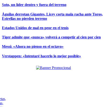
Soto, un líder dentro y fuera del terreno
Águilas derrotan Gigantes, Licey corta mala racha ante Toros,
Estrellas no pierden terreno
Estados Unidos de mal en peor en el tenis
Tiger admite que «nunca» volverá a competir al cien por cien
Messi: «Ahora no pienso en el octavo»
Verstappen: «Intentaré hacerlo lo mejor posible»