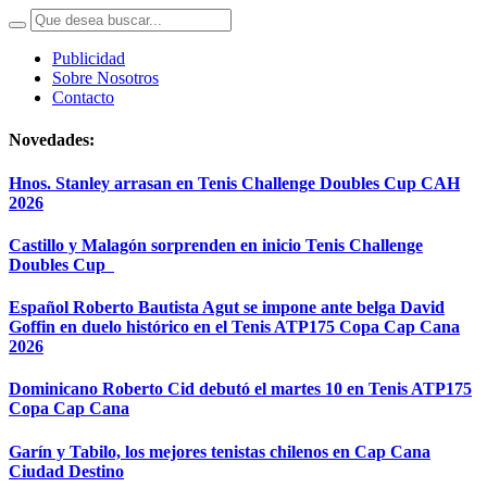
Publicidad
Sobre Nosotros
Contacto
Novedades:
Hnos. Stanley arrasan en Tenis Challenge Doubles Cup CAH
2026
Castillo y Malagón sorprenden en inicio Tenis Challenge
Doubles Cup
Español Roberto Bautista Agut se impone ante belga David
Goffin en duelo histórico en el Tenis ATP175 Copa Cap Cana
2026
Dominicano Roberto Cid debutó el martes 10 en Tenis ATP175
Copa Cap Cana
Garín y Tabilo, los mejores tenistas chilenos en Cap Cana
Ciudad Destino