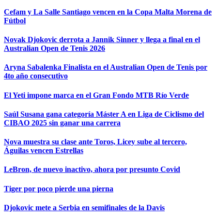
Cefam y La Salle Santiago vencen en la Copa Malta Morena de
Fútbol
Novak Djokovic derrota a Jannik Sinner y llega a final en el
Australian Open de Tenis 2026
Aryna Sabalenka Finalista en el Australian Open de Tenis por
4to año consecutivo
El Yeti impone marca en el Gran Fondo MTB Río Verde
Saúl Susana gana categoría Máster A en Liga de Ciclismo del
CIBAO 2025 sin ganar una carrera
Nova muestra su clase ante Toros, Licey sube al tercero,
Águilas vencen Estrellas
LeBron, de nuevo inactivo, ahora por presunto Covid
Tiger por poco pierde una pierna
Djokovic mete a Serbia en semifinales de la Davis