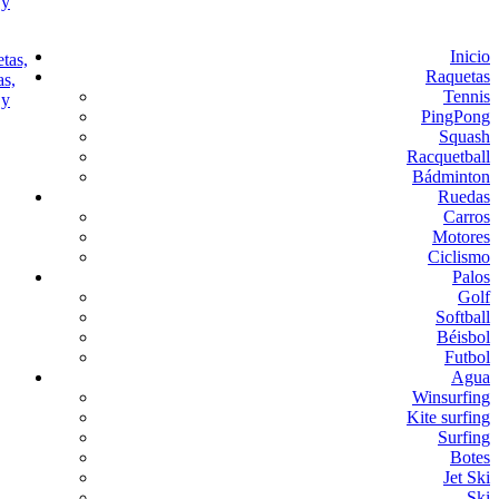
Inicio
Raquetas
Tennis
PingPong
Squash
Racquetball
Bádminton
Ruedas
Carros
Motores
Ciclismo
Palos
Golf
Softball
Béisbol
Futbol
Agua
Winsurfing
Kite surfing
Surfing
Botes
Jet Ski
Ski